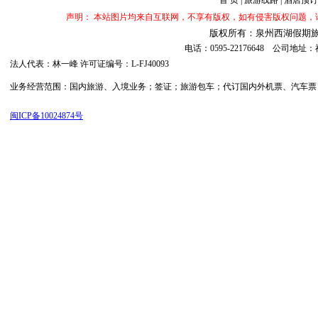
首 页
|
旅游线路
|
酒店预订
声明： 本站图片均来自互联网，不享有版权，如有侵害版权问题
版权所有：泉州西湖假期旅行社 ©20
电话：0595-22176648 公司
法人代表：林一峰 许可证编号：L-FJ40093
业务经营范围：国内旅游、入境业务；签证；旅游包车；代订国内外机票、汽车票；代订
闽ICP备10024874号