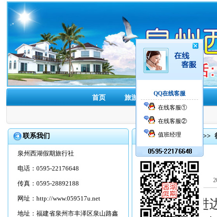
QQ在线客服
首页
旅游线路
酒店预订
在线客服①
在线客服②
值班经理
联系我们
首页
>>
旅游资讯
>>
泉州西湖假期旅行社
电话：0595-22176648
2
传真：0595-28892188
网址：
http://www.059517u.net
“民营企业进
地址：福建省泉州市丰泽区泉山路鑫