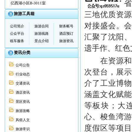
近日在辽宁
亿西湖小区B-3011室
三地优质资
旅游工具箱
对接盛会。
公司简介
旅游合同
财务帐号
公众平台
旅游线路
酒店预订
汇聚了沈阳
租车服务
景点介绍
旅游资讯
遗手作、红色
资讯分类
在资源和项
公司公告
次登台，展
行业动态
介了工业博物
交通资讯
涵盖文化赋
酒店资讯
景区资讯
等板块；大
旅游攻略
心、梭鱼湾
风俗人文
度假区等项
旅游常识