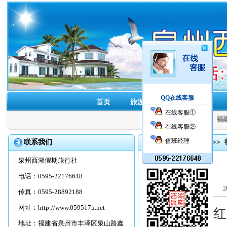
QQ在线客服
首页
旅游线路
酒店预订
在线客服①
福建
在线客服②
值班经理
联系我们
首页
>>
旅游资讯
>>
泉州西湖假期旅行社
电话：0595-22176648
2
传真：0595-28892188
网址：
http://www.059517u.net
2026年广
地址：福建省泉州市丰泽区泉山路鑫