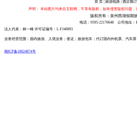
首 页
|
旅游线路
|
酒店预订
声明： 本站图片均来自互联网，不享有版权，如有侵害版权问题
版权所有：泉州西湖假期旅行社 ©20
电话：0595-22176648 公司
法人代表：林一峰 许可证编号：L-FJ40093
业务经营范围：国内旅游、入境业务；签证；旅游包车；代订国内外机票、汽车票；代订
闽ICP备10024874号