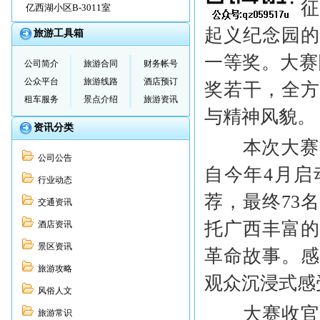
办。红军长
亿西湖小区B-3011室
起义纪念园
旅游工具箱
一等奖。大赛
公司简介
旅游合同
财务帐号
公众平台
旅游线路
酒店预订
奖若干，全
租车服务
景点介绍
旅游资讯
与精神风貌。
资讯分类
本次大赛以
公司公告
自今年4月
行业动态
荐，最终73
交通资讯
托广西丰富
酒店资讯
景区资讯
革命故事。
旅游攻略
观众沉浸式感
风俗人文
大赛收官当
旅游常识