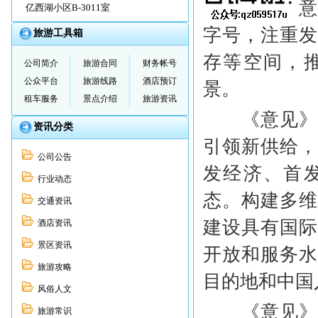
发展的实施
亿西湖小区B-3011室
字号，注重
旅游工具箱
存等空间，
公司简介
旅游合同
财务帐号
公众平台
旅游线路
酒店预订
景。
租车服务
景点介绍
旅游资讯
《意见》明
资讯分类
引领新供给
公司公告
发经济、首
行业动态
态。构建多
交通资讯
建设具有国
酒店资讯
景区资讯
开放和服务
旅游攻略
目的地和中国
风俗人文
《意见》提
旅游常识