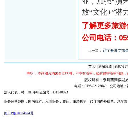
业，加强“演
放“文化+”潜
了解更多旅游
公司电话：
05
辽宁开展文旅
上一篇：
首 页
|
旅游线路
|
酒店预订
声明： 本站图片均来自互联网，不享有版权，如有侵害版权问题
版权所有：泉州西湖假期旅行社 ©20
电话：0595-22176648 公司
法人代表：林一峰 许可证编号：L-FJ40093
业务经营范围：国内旅游、入境业务；签证；旅游包车；代订国内外机票、汽车票；代订
闽ICP备10024874号