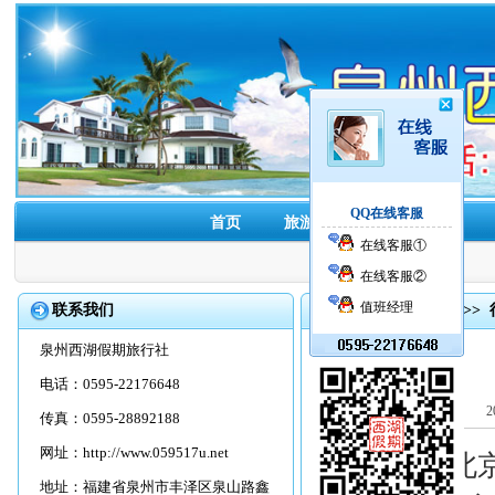
QQ在线客服
首页
旅游线路
酒店预订
在线客服①
在线客服②
值班经理
联系我们
首页
>>
旅游资讯
>>
泉州西湖假期旅行社
电话：0595-22176648
2
传真：0595-28892188
网址：
http://www.059517u.net
5月28日，
地址：福建省泉州市丰泽区泉山路鑫