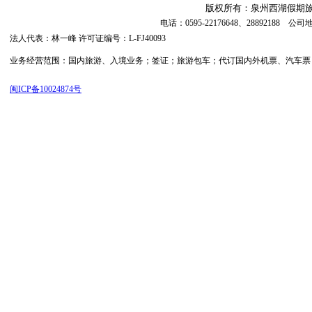
版权所有：泉州西湖假期旅行社 ©20
电话：0595-22176648、288921
法人代表：林一峰 许可证编号：L-FJ40093
业务经营范围：国内旅游、入境业务；签证；旅游包车；代订国内外机票、汽车票；代订
闽ICP备10024874号