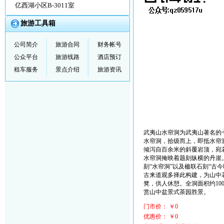
亿西湖小区B-3011室
旅游工具箱
公司简介
旅游合同
财务帐号
公众平台
旅游线路
酒店预订
租车服务
景点介绍
旅游资讯
武夷山水帘洞为武夷山著名的
水帘洞，拾级而上，即抵水帘
倾泻自百余米的斜覆岩顶，宛
水帘洞掩映着题刻纵横的丹崖
刻“水帘洞”以及楹联石刻“古
古来道观多择此构建，为山中
凳，供人休憩。全洞面积约1
赏山中盆景式茶园胜景。
门市价： ￥0
优惠价： ￥0