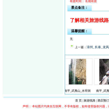
有效时间： 长期有效
景点备注：
了解相关旅游线路
温馨提醒：
无
漳州_长泰_龙
上一篇：
_顺昌_华阳山
南平_邵武_和平古镇
南平_武夷山_水帘洞
南平_武夷山_
首 页
|
旅游线路
|
酒店预订
声明： 本站图片均来自互联网，不享有版权，如有侵害版权问题