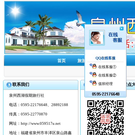
QQ在线客服
首页
旅游线路
酒店预订
在线客服①
在线客服②
值班经理
联系我们
首页
>>
福建旅游景点
泉州西湖假期旅行社
电话：0595-22176648、28892188
传真：0595-22770870
网址：
http://www.059517u.net
地址：福建省泉州市丰泽区泉山路鑫