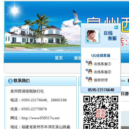
QQ在线客服
首页
旅游线路
酒店预订
在线客服①
在线客服②
值班经理
联系我们
首页
>>
旅游线路
>>
泉州西湖假期旅行社
漳州南靖土楼动车一日游
电话：0595-22176648、28892188
传真：0595-22770870
网址：
http://www.059517u.net
地址：福建省泉州市丰泽区泉山路鑫