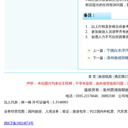
程后提出的任何投诉问题，
备注：
1、 以上行程及价格仅供参
2、 参加旅游人员请带齐有
3、 如遇人力不可抗拒因
宁德白水洋汽
上一篇：
漳州南靖田
下一篇：
首 页
|
旅游线路
|
酒店预订
声明： 本站图片均来自互联网，不享有版权，如有侵害版权问题
版权所有：泉州西湖假期旅行社 ©20
电话：0595-22176648、288921
法人代表：林一峰 许可证编号：L-FJ40093
业务经营范围：国内旅游、入境业务；签证；旅游包车；代订国内外机票、汽车票；代订
闽ICP备10024874号