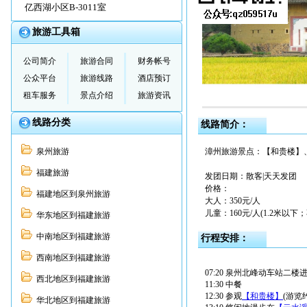
亿西湖小区B-3011室
旅游工具箱
公司简介
旅游合同
财务帐号
公众平台
旅游线路
酒店预订
租车服务
景点介绍
旅游资讯
线路分类
线路简介：
泉州旅游
漳州旅游景点：【和贵楼】
福建旅游
发团日期：散客|天天发团
价格：
福建地区到泉州旅游
大人：350元/人
儿童：160元/人(1.2米以下
华东地区到福建旅游
中南地区到福建旅游
行程安排：
西南地区到福建旅游
07:20 泉州北峰动车站二楼进
西北地区到福建旅游
11:30 中餐
12:30 参观
【和贵楼】
(游览
华北地区到福建旅游