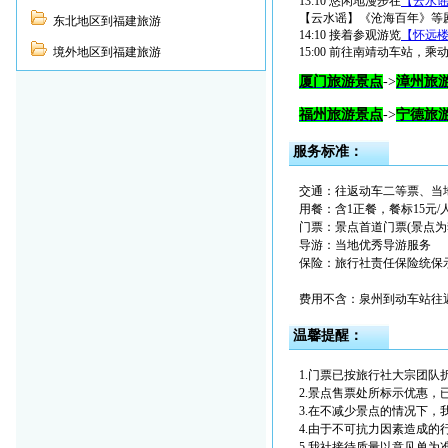
13:10 悠闲地漫步在
【云水
【云水谣】《沧海百年》等
东北地区到福建旅游
14:10 接着参观游览
【怀远
境外地区到福建旅游
15:00 前往南靖动车站，乘动车
厦门
旅游景点
->
漳州
旅
福州
旅游景点
->
宁德
旅
服务标准：
交通：往返动车二等票、当
用餐：含1正餐，餐标15元/
门票：景点首道门票(景点
导游：当地优秀导游服务
保险：旅行社责任保险统保示
费用不含：泉州到动车站往
温馨提醒：
1.门票已按旅行社大宗团队
2.景点售票处所标示优惠，
3.在不减少景点的情况下
4.由于不可抗力因素造成
5.我社接待质量以意见单