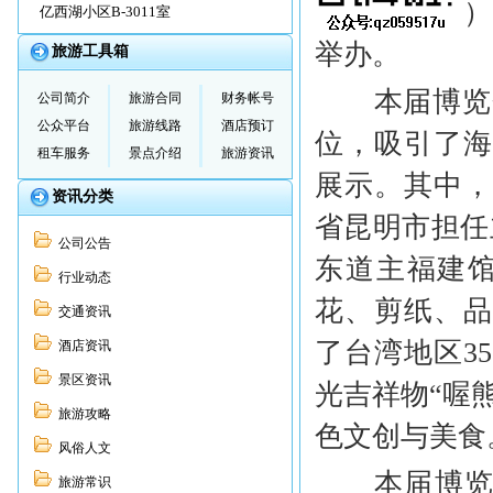
中国（厦门
亿西湖小区B-3011室
举办。
旅游工具箱
本届博览会展
公司简介
旅游合同
财务帐号
公众平台
旅游线路
酒店预订
位，吸引了
租车服务
景点介绍
旅游资讯
展示。其中
资讯分类
省昆明市担任
公司公告
东道主福建馆
行业动态
花、剪纸、
交通资讯
了台湾地区3
酒店资讯
景区资讯
光吉祥物“喔
旅游攻略
色文创与美食
风俗人文
本届博览会
旅游常识