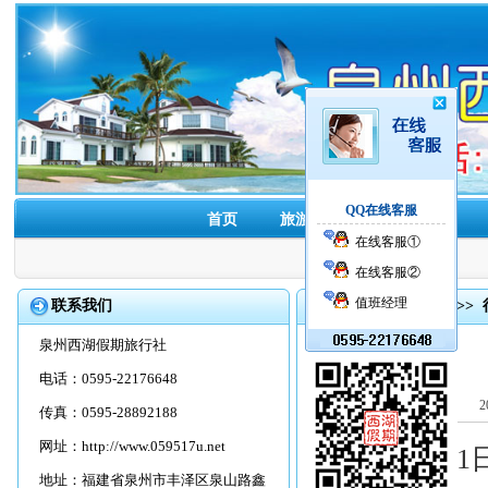
QQ在线客服
首页
旅游线路
酒店预订
在线客服①
在线客服②
值班经理
联系我们
首页
>>
旅游资讯
>>
泉州西湖假期旅行社
电话：0595-22176648
2
传真：0595-28892188
网址：
http://www.059517u.net
5月29日至
地址：福建省泉州市丰泽区泉山路鑫