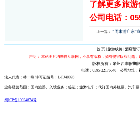
了解更多旅游
公司电话：
05
“周末游广东”
上一篇：
首 页
|
旅游线路
|
酒店预订
声明： 本站图片均来自互联网，不享有版权，如有侵害版权问题
版权所有：泉州西湖假期旅行社 ©20
电话：0595-22176648 公司
法人代表：林一峰 许可证编号：L-FJ40093
业务经营范围：国内旅游、入境业务；签证；旅游包车；代订国内外机票、汽车票；代订
闽ICP备10024874号