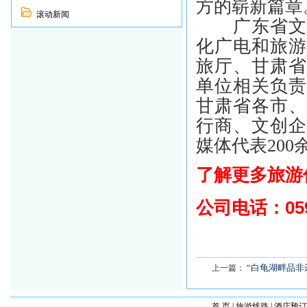
方的崭新篇章
滚动新闻
广东省文化
化广电和旅
旅厅、甘肃
单位相关负
甘肃省各市
行商、文创
媒体代表20
了解更多旅游
公司电话：
05
“白龟湖畔品非
上一篇：
首 页
|
旅游线路
|
酒店预订