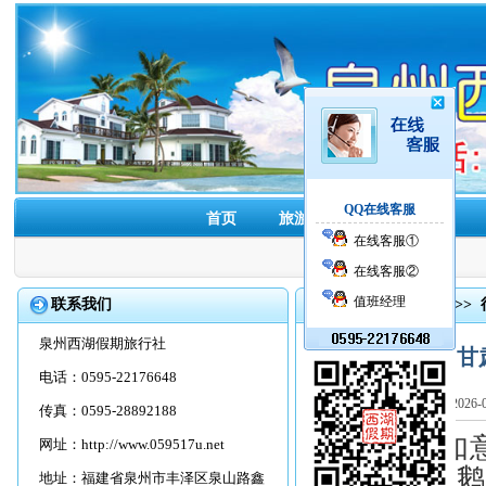
QQ在线客服
首页
旅游线路
酒店预订
在线客服①
在线客服②
值班经理
联系我们
首页
>>
旅游资讯
>>
泉州西湖假期旅行社
甘
电话：0595-22176648
202
传真：0595-28892188
5月8日，“
网址：
http://www.059517u.net
在广州白天
地址：福建省泉州市丰泽区泉山路鑫