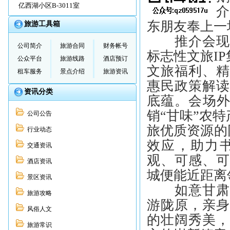
亿西湖小区B-3011室
以沉浸式推
东朋友奉上一
旅游工具箱
推介会现场
公司简介
旅游合同
财务帐号
标志性文旅I
公众平台
旅游线路
酒店预订
文旅福利、
租车服务
景点介绍
旅游资讯
惠民政策解
资讯分类
底蕴。会场外
销“甘味”农
公司公告
旅优质资源的
行业动态
效应，助力
交通资讯
观、可感、
酒店资讯
城便能近距离
景区资讯
如意甘肃诚
旅游攻略
游陇原，亲
风俗人文
的壮阔秀美
旅游常识